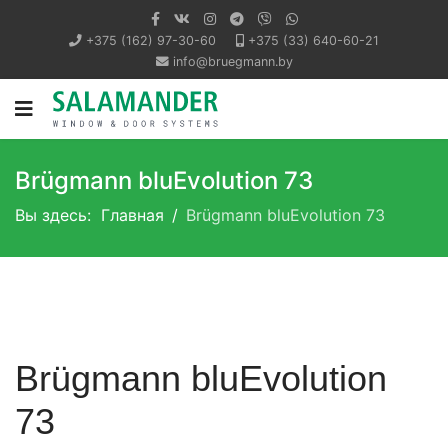
+375 (162) 97-30-60
+375 (33) 640-60-21
info@bruegmann.by
Brügmann bluEvolution 73
Вы здесь:
Главная
Brügmann bluEvolution 73
Brügmann bluEvolution
73